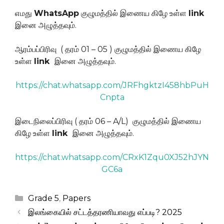
எமது
WhatsApp
குழுமத்தில் இணைய கிழே உள்ள
link
இனை அழுத்தவும்.
ஆரம்பப்பிரிவு ( தரம் 01 – 05 ) குழுமத்தில் இணைய கிழே
உள்ள
link
இனை அழுத்தவும்.
https://chat.whatsapp.com/JRFhgktzI458hbPuH
Cnpta
இடைநிலைப்பிரிவு ( தரம் 06 – A/L) குழுமத்தில் இணைய
கிழே உள்ள
link
இனை அழுத்தவும்.
https://chat.whatsapp.com/CRxK1Zqu0XJ52hJYN
GC6a
Categories
Grade 5
,
Papers
இலங்கையில் சட்டத்தரணியாவது எப்படி? 2025