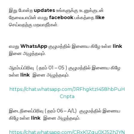
இது போன்ற
updates
உங்களுக்கு உடனுக்குடன்
தேவையாயின் எமது
facebook
பக்கத்தை
like
செய்வதற்கு மறவாதீர்கள்.
எமது
WhatsApp
குழுமத்தில் இணைய கிழே உள்ள
link
இனை அழுத்தவும்.
ஆரம்பப்பிரிவு ( தரம் 01 – 05 ) குழுமத்தில் இணைய கிழே
உள்ள
link
இனை அழுத்தவும்.
https://chat.whatsapp.com/JRFhgktzI458hbPuH
Cnpta
இடைநிலைப்பிரிவு ( தரம் 06 – A/L) குழுமத்தில் இணைய
கிழே உள்ள
link
இனை அழுத்தவும்.
https://chat.whatsapp.com/CRxK1Zqu0XJ52hJYN