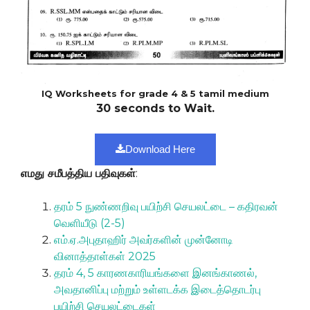
IQ Worksheets for grade 4 & 5 tamil medium
30 seconds to Wait.
Download Here
எமது சமீபத்திய பதிவுகள்
:
தரம் 5 நுண்ணறிவு பயிற்சி செயலட்டை – கதிரவன்
வெளியீடு (2-5)
எம்.ஏ.அபுதாஹிர் அவர்களின் முன்னோடி
வினாத்தாள்கள் 2025
தரம் 4, 5 காரணகாரியங்களை இனங்காணல்,
அவதானிப்பு மற்றும் உள்ளடக்க இடைத்தொடர்பு
பயிற்சி செயலட்டைகள்