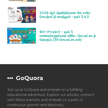
2026 ஆம் ஆண்டுக்கான சிசு சவிய
செயற்பாட்டு கைந்நூல் – தரம் 3,4,5
80+ Project – தரம் 5
மாணவர்களுக்கான விசேட செயலட்டைத்
தொகுப்பு (36 செயலட்டைகள்)
GoQuora
Join us at GoQuora and embark on a fulfilling
educational adventure. Explore our articles, connect
with fellow learners, and embark on a path of
continuous growth and discovery.