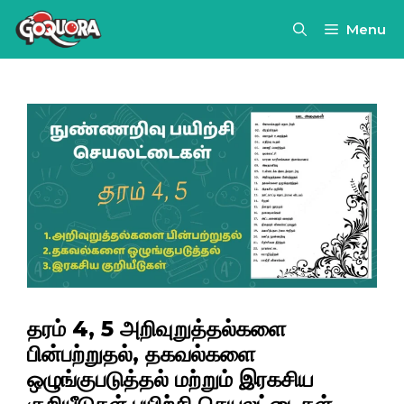
Skip
Menu
to
content
தரம் 4, 5 அறிவுறுத்தல்களை
பின்பற்றுதல், தகவல்களை
ஒழுங்குபடுத்தல் மற்றும் இரகசிய