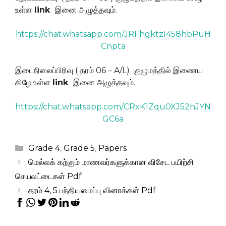
உள்ள
link
இனை அழுத்தவும்.
https://chat.whatsapp.com/JRFhgktzI458hbPuH
Cnpta
இடைநிலைப்பிரிவு ( தரம் 06 – A/L) குழுமத்தில் இணைய
கிழே உள்ள
link
இனை அழுத்தவும்.
https://chat.whatsapp.com/CRxK1Zqu0XJ52hJYN
GC6a
Categories
Grade 4
,
Grade 5
,
Papers
மெல்லக் கற்கும் மாணவர்களுக்கான விசேட பயிற்சி
செயலட்டைகள் Pdf
தரம் 4, 5 பந்தியமைப்பு வினாக்கள் Pdf