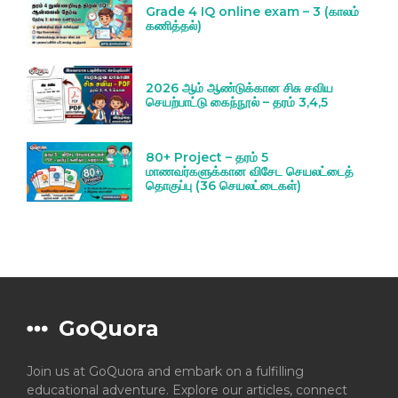
Grade 4 IQ online exam – 3 (காலம்
கணித்தல்)
2026 ஆம் ஆண்டுக்கான சிசு சவிய
செயற்பாட்டு கைந்நூல் – தரம் 3,4,5
80+ Project – தரம் 5
மாணவர்களுக்கான விசேட செயலட்டைத்
தொகுப்பு (36 செயலட்டைகள்)
GoQuora
Join us at GoQuora and embark on a fulfilling
educational adventure. Explore our articles, connect