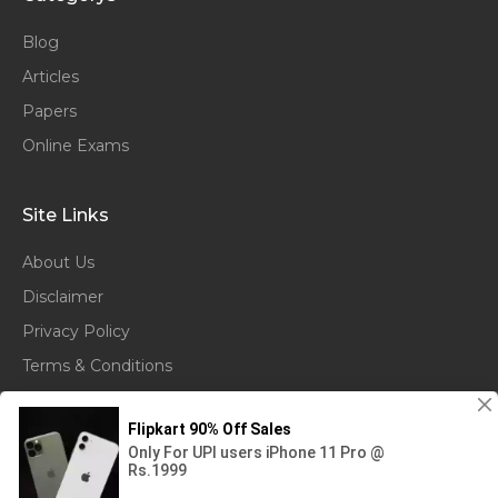
Blog
Articles
Papers
Online Exams
Site Links
About Us
Disclaimer
Privacy Policy
Terms & Conditions
©
GoQuora
| All rights reserved
Home
|
Contact Us