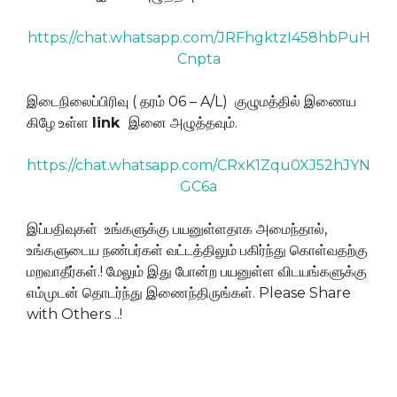
https://chat.whatsapp.com/JRFhgktzI458hbPuH
Cnpta
இடைநிலைப்பிரிவு ( தரம் 06 – A/L) குழுமத்தில் இணைய
கிழே உள்ள
link
இனை அழுத்தவும்.
https://chat.whatsapp.com/CRxK1Zqu0XJ52hJYN
GC6a
இப்பதிவுகள் உங்களுக்கு பயனுள்ளதாக அமைந்தால்,
உங்களுடைய நண்பர்கள் வட்டத்திலும் பகிர்ந்து கொள்வதற்கு
மறவாதீர்கள்.! மேலும் இது போன்ற பயனுள்ள விடயங்களுக்கு
எம்முடன் தொடர்ந்து இணைந்திருங்கள். Please Share
with Others ..!