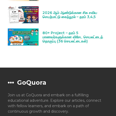
2026 ஆம் ஆண்டுக்கான சிசு சவிய
செயற்பாட்டு கைந்நூல் – தரம் 3,4,5
80+ Project – தரம் 5
மாணவர்களுக்கான விசேட செயலட்டைத்
தொகுப்பு (36 செயலட்டைகள்)
GoQuora
Join us at GoQuora and embark on a fulfilling
educational adventure. Explore our articles, connect
with fellow learners, and embark on a path of
continuous growth and discovery.