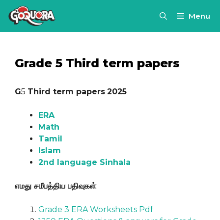
Skip
Menu
to
content
Grade 5 Third term papers
G
5
Third term papers
2025
ERA
Math
Tamil
Islam
2nd language Sinhala
எமது சமீபத்திய பதிவுகள்
:
Grade 3 ERA Worksheets Pdf