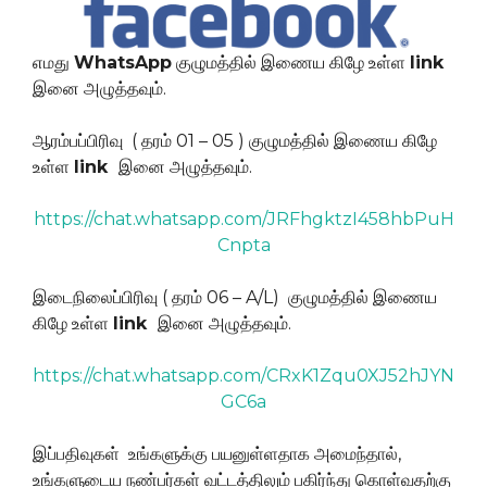
எமது
WhatsApp
குழுமத்தில் இணைய கிழே உள்ள
link
இனை அழுத்தவும்.
ஆரம்பப்பிரிவு ( தரம் 01 – 05 ) குழுமத்தில் இணைய கிழே
உள்ள
link
இனை அழுத்தவும்.
https://chat.whatsapp.com/JRFhgktzI458hbPuH
Cnpta
இடைநிலைப்பிரிவு ( தரம் 06 – A/L) குழுமத்தில் இணைய
கிழே உள்ள
link
இனை அழுத்தவும்.
https://chat.whatsapp.com/CRxK1Zqu0XJ52hJYN
GC6a
இப்பதிவுகள் உங்களுக்கு பயனுள்ளதாக அமைந்தால்,
உங்களுடைய நண்பர்கள் வட்டத்திலும் பகிர்ந்து கொள்வதற்கு